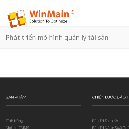
Phát triển mô hình quản lý tài sản
SẢN PHẨM
CHIẾN LƯỢC BẢO T
Tính Năng
Bảo Trì Định Kỳ
Mobile CMMS
Bảo Trì Năng Suất To