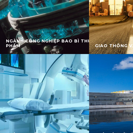
NGÀNH CÔNG NGHIỆP BAO BÌ THỰC
PHẨM
GIAO THÔNG V