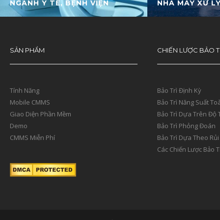
NGÀNH Y TẾ, BỆNH VIỆN
NHÀ MÁY XỬ L
SẢN PHẨM
CHIẾN LƯỢC BẢO T
Tính Năng
Bảo Trì Định Kỳ
Mobile CMMS
Bảo Trì Năng Suất To
Giao Diện Phần Mềm
Bảo Trì Dựa Trên Độ 
Demo
Bảo Trì Phỏng Đoán
CMMS Miễn Phí
Bảo Trì Dựa Theo Rủi
Các Chiến Lược Bảo T