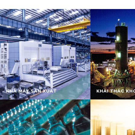
NHÀ MÁY SẢN XUẤT
KHAI THÁC KH