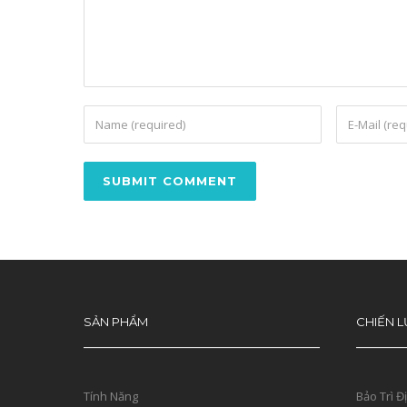
SẢN PHẨM
CHIẾN L
Tính Năng
Bảo Trì Đ