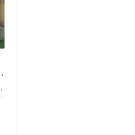
ốn
nh
ho