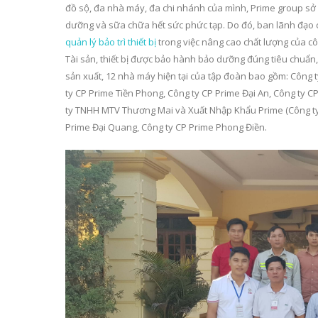
đồ sộ, đa nhà máy, đa chi nhánh của mình, Prime group sở
dưỡng và sữa chữa hết sức phức tạp. Do đó, ban lãnh đạo 
quản lý bảo trì thiết bị
trong việc nâng cao chất lượng của cô
Tài sản, thiết bị được bảo hành bảo dưỡng đúng tiêu chuẩn, g
sản xuất, 12 nhà máy hiện tại của tập đoàn bao gồm: Công t
ty CP Prime Tiền Phong, Công ty CP Prime Đại An, Công ty C
ty TNHH MTV Thương Mai và Xuất Nhập Khẩu Prime (Công ty 
Prime Đại Quang, Công ty CP Prime Phong Điền.