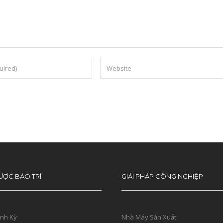
ƯỢC BẢO TRÌ
GIẢI PHÁP CÔNG NGHIỆP
ịnh Kỳ
Nhà Máy Sản Xuất