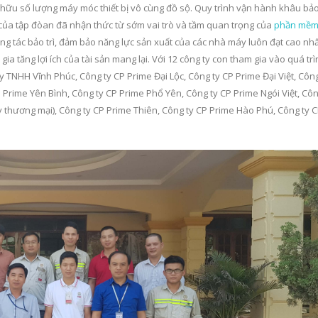
 hữu số lượng máy móc thiết bị vô cùng đồ sộ. Quy trình vận hành khâu bả
của tập đòan đã nhận thức từ sớm vai trò và tầm quan trọng của
phần mề
ng tác bảo trì, đảm bảo năng lực sản xuất của các nhà máy luôn đạt cao nhấ
ia tăng lợi ích của tài sản mang lại. Với 12 công ty con tham gia vào quá tr
y TNHH Vĩnh Phúc, Công ty CP Prime Đại Lộc, Công ty CP Prime Đại Việt, Côn
P Prime Yên Bình, Công ty CP Prime Phổ Yên, Công ty CP Prime Ngói Việt, Cô
thương mại), Công ty CP Prime Thiên, Công ty CP Prime Hào Phú, Công ty 