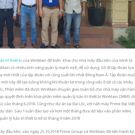
 trì thiết bị
của WinMain để triển khai cho nhà máy đầu tiên của mình là
ain có nhiều tính năng quản lý mạnh mrẽ, dễ sử dụng. Sở dĩ tập đoàn lựa
 máy mới nhất của tập đoàn với công suất lớn nhất Đông Nam Á. Tập đoàn mu
i này để tạo luồng không khí thuận lợi trong công việc ở tất cả các khâu
ại Lộc, Phần mềm đã được WinMain chuyển giao toàn bộ cho nhà máy vận hà
up quyết định triển khai phần mềm quản lý bảo trì thiết bị WinMain CMMS c
úc vào tháng 6.2018. Cũng như dự án tại Đại Lộc, với nàh máy Prime Đại Việt
 dự dán. Sau 1 tuần đào tạo và hơn một tháng đưa dữ liệu vào phần mềm,
n lý bảo trì thiết bị kể từ tháng 9 năm 2018
máy đầu tiên, vào ngày 25.10.2018 Prime Group và WinMain đã tiến hành ký