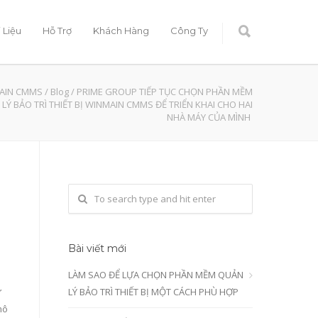
i Liệu
Hỗ Trợ
Khách Hàng
Công Ty
AIN CMMS
/
Blog
/
PRIME GROUP TIẾP TỤC CHỌN PHẦN MỀM
LÝ BẢO TRÌ THIẾT BỊ WINMAIN CMMS ĐỂ TRIỂN KHAI CHO HAI
NHÀ MÁY CỦA MÌNH
Bài viết mới
LÀM SAO ĐỂ LỰA CHỌN PHẦN MỀM QUẢN
ừ
LÝ BẢO TRÌ THIẾT BỊ MỘT CÁCH PHÙ HỢP
mô