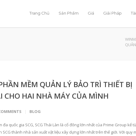
Trang Chủ
Sản Phẩm
Giá
Giải Pháp
Tà
WINM
QUẢN 
PHẦN MỀM QUẢN LÝ BẢO TRÌ THIẾT BỊ
I CHO HAI NHÀ MÁY CỦA MÌNH
COMMENTS
BLOG
n đa quốc gia SCG, SCG Thái Làn là cổ đông lớn nhất của Prime Group kể t
 SCG thành nhà sản xuất vật liệu xây dựng lớn nhất trên thế giới. Với quy 