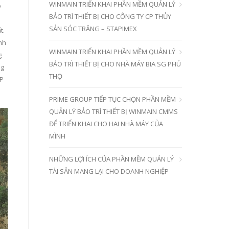
WINMAIN TRIỂN KHAI PHẦN MỀM QUẢN LÝ
o
BẢO TRÌ THIẾT BỊ CHO CÔNG TY CP THỦY
m
SẢN SÓC TRĂNG – STAPIMEX
t.
ình
WINMAIN TRIỂN KHAI PHẦN MỀM QUẢN LÝ
g
BẢO TRÌ THIẾT BỊ CHO NHÀ MÁY BIA SG PHÚ
ng
THỌ
CP
PRIME GROUP TIẾP TỤC CHỌN PHẦN MỀM
QUẢN LÝ BẢO TRÌ THIẾT BỊ WINMAIN CMMS
ĐỂ TRIỂN KHAI CHO HAI NHÀ MÁY CỦA
MÌNH
NHỮNG LỢI ÍCH CỦA PHẦN MỀM QUẢN LÝ
TÀI SẢN MANG LẠI CHO DOANH NGHIỆP