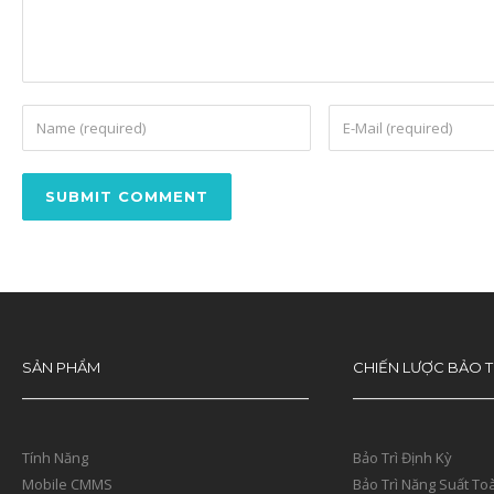
SẢN PHẨM
CHIẾN LƯỢC BẢO T
Tính Năng
Bảo Trì Định Kỳ
Mobile CMMS
Bảo Trì Năng Suất To