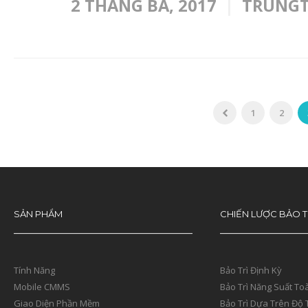
2 THÁNG BA, 2017
TRUNG
1
2
SẢN PHẨM
CHIẾN LƯỢC BẢO T
Tính Năng
Bảo Trì Định Kỳ
Mobile CMMS
Bảo Trì Năng Suất To
Giao Diện Phần Mềm
Bảo Trì Dựa Trên Độ 