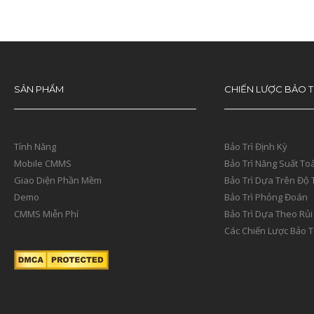
SẢN PHẨM
CHIẾN LƯỢC BẢO T
Tính Năng
Bảo Trì Định Kỳ
Mobile CMMS
Bảo Trì Năng Suất To
Giao Diện Phần Mềm
Bảo Trì Dựa Trên Độ 
Demo
Bảo Trì Phỏng Đoán
CMMS Miễn Phí
Bảo Trì Dựa Theo Rủi
Các Chiến Lược Bảo T