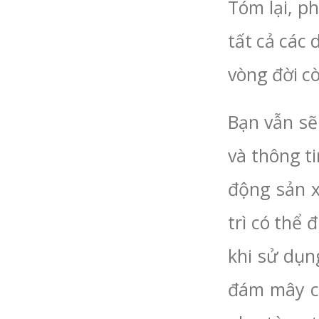
Tóm lại, p
tất cả các 
vòng đời cò
Bạn vẫn sẽ
và thông ti
động sản x
trì có thể 
khi sử dụn
đám mây củ