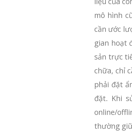
liệu của cô
mô hình cũ
cần ước lư
gian hoạt 
sản trực t
chữa, chỉ 
phải đặt ẩ
đặt. Khi 
online/off
thường giữ