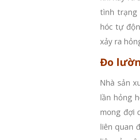
tình trạng
hóc tự độn
xảy ra hỏng
Đo lườ
Nhà sản xu
lần hỏng h
mong đợi d
liên quan 